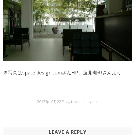
※写真はspace design.comさんHP、逸見珈琲さんより
2017年10月22日
by
takahashiayami
LEAVE A REPLY