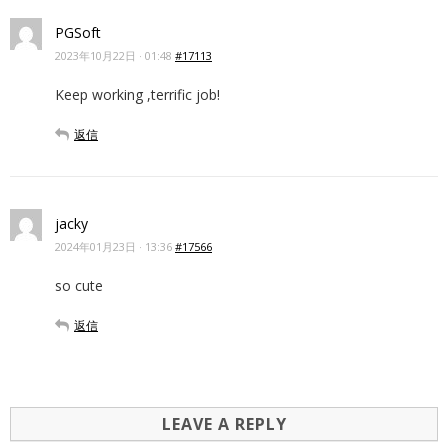
PGSoft
2023年10月22日 · 01:48
#17113
Keep working ,terrific job!
返信
jacky
2024年01月23日 · 13:36
#17566
so cute
返信
LEAVE A REPLY