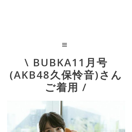
MENU
Post
\ BUBKA11月号
navigation
(AKB48久保怜音)さん
ご着用 /