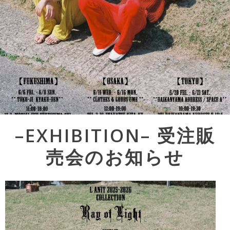
Post
–EXHIBITION– 受注販
navigation
売会のお知らせ