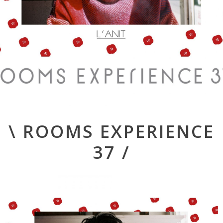
Post
\ ROOMS EXPERIENCE
navigation
37 /