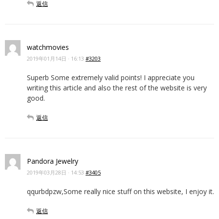
返信
watchmovies
2019年01月14日 · 16:13
#3203
Superb Some extremely valid points! I appreciate you
writing this article and also the rest of the website is very
good.
返信
Pandora Jewelry
2019年03月28日 · 14:53
#3405
qqurbdpzw,Some really nice stuff on this website, I enjoy it.
返信