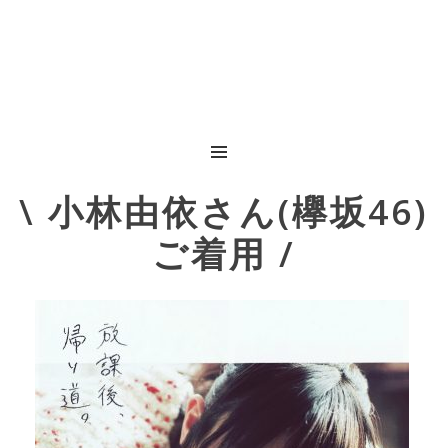
MENU
Post
\ 小林由依さん(欅坂46)
navigation
ご着用 /