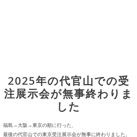
Post
2025年の代官山での受
navigation
注展示会が無事終わりま
した
福島→大阪→東京の順に行った、
最後の代官山での東京受注展示会が無事に終わりました。