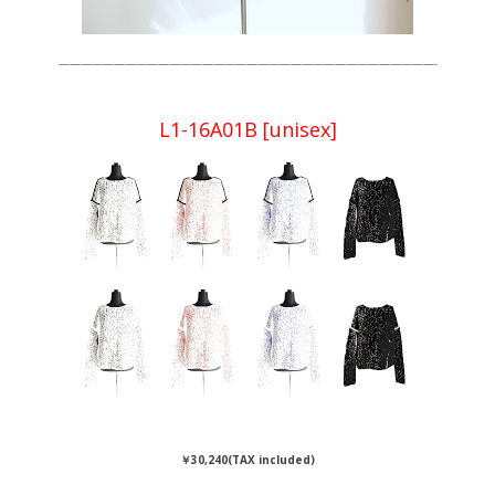
——————————————————————————————————-
L1-16A01B [unisex]
￥30,240(TAX included)