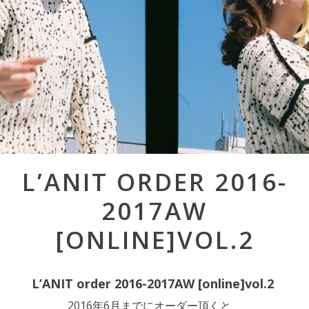
Post
L’ANIT ORDER 2016-
navigation
2017AW
[ONLINE]VOL.2
L’ANIT order 2016-2017AW [online]vol.2
2016年6月までにオーダー頂くと、