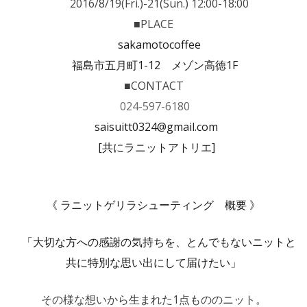
2016/8/19(Fri.)-21(Sun.) 12:00-18:00
■PLACE
sakamotocoffee
福島市五月町
1-12
メゾン高徳
1F
■CONTACT
024-597-6180
saisuitt0324@gmail.com
[
共にラニットアトリエ
]
《 ラニットゲリラシューティング 概要 》
「大切な方への感謝の気持ちを、とんでもないニットと
共に特別な思い出にして届けたい」
その様な想いから生まれた
1点もののニット。