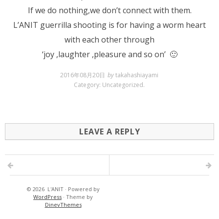
If we do nothing,we don’t connect with them.
L’ANIT guerrilla shooting is for having a worm heart
with each other through
‘joy ,laughter ,pleasure and so on’ 🙂
2016年08月20日
by
takahashiayami
Category:
Uncategorized
.
LEAVE A REPLY
© 2026
L'ANIT
·
Powered by
WordPress
·
Theme by
DinevThemes